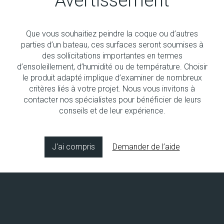
Avertissement
Que vous souhaitiez peindre la coque ou d’autres
parties d’un bateau, ces surfaces seront soumises à
des sollicitations importantes en termes
d’ensoleillement, d’humidité ou de température. Choisir
le produit adapté implique d’examiner de nombreux
Socolin Louis XIII
critères liés à votre projet. Nous vous invitons à
Vernis satiné pour bois pour intérieur et extérieur
contacter nos spécialistes pour bénéficier de leurs
conseils et de leur expérience.
J'ai compris
Demander de l’aide
Copyright © 2026 Socol SA
Concept & design by
8bitstudio