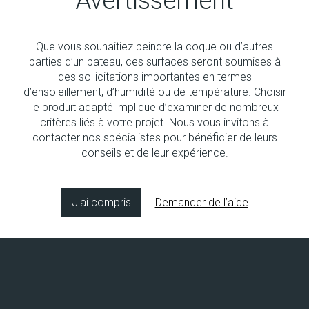
Avertissement
Que vous souhaitiez peindre la coque ou d’autres
parties d’un bateau, ces surfaces seront soumises à
Aucun produit
des sollicitations importantes en termes
d’ensoleillement, d’humidité ou de température. Choisir
le produit adapté implique d’examiner de nombreux
critères liés à votre projet. Nous vous invitons à
contacter nos spécialistes pour bénéficier de leurs
conseils et de leur expérience.
Copyright © 2026 Socol SA
Concept & design by
8bitstudio
J'ai compris
Demander de l’aide