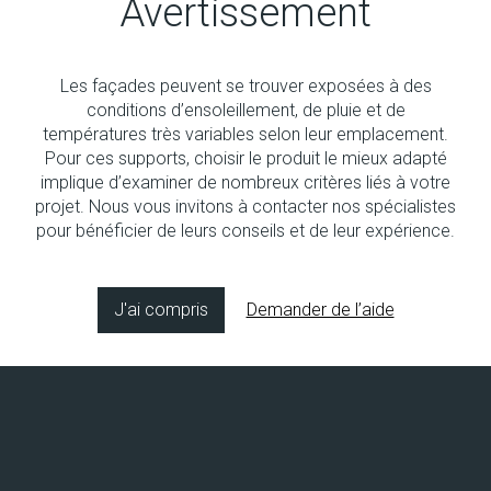
Avertissement
Les façades peuvent se trouver exposées à des
Aucun produit
conditions d’ensoleillement, de pluie et de
températures très variables selon leur emplacement.
Pour ces supports, choisir le produit le mieux adapté
implique d’examiner de nombreux critères liés à votre
projet. Nous vous invitons à contacter nos spécialistes
pour bénéficier de leurs conseils et de leur expérience.
Copyright © 2026 Socol SA
Concept & design by
8bitstudio
J'ai compris
Demander de l’aide