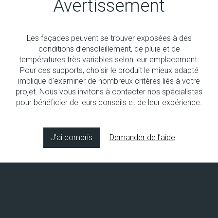
Avertissement
Les façades peuvent se trouver exposées à des
Aucun produit
conditions d’ensoleillement, de pluie et de
températures très variables selon leur emplacement.
Pour ces supports, choisir le produit le mieux adapté
implique d’examiner de nombreux critères liés à votre
projet. Nous vous invitons à contacter nos spécialistes
pour bénéficier de leurs conseils et de leur expérience.
Copyright © 2026 Socol SA
Concept & design by
8bitstudio
J'ai compris
Demander de l’aide