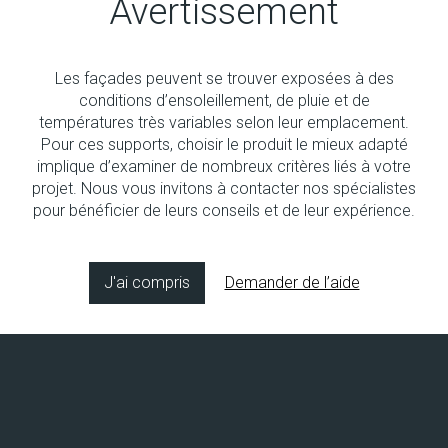
Avertissement
Les façades peuvent se trouver exposées à des
Aucun produit
conditions d’ensoleillement, de pluie et de
températures très variables selon leur emplacement.
Pour ces supports, choisir le produit le mieux adapté
implique d’examiner de nombreux critères liés à votre
projet. Nous vous invitons à contacter nos spécialistes
pour bénéficier de leurs conseils et de leur expérience.
Copyright © 2026 Socol SA
Concept & design by
8bitstudio
J'ai compris
Demander de l’aide