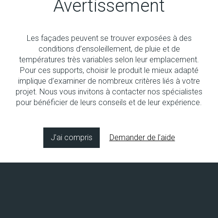
Avertissement
Les façades peuvent se trouver exposées à des
Aucun produit
conditions d’ensoleillement, de pluie et de
températures très variables selon leur emplacement.
Pour ces supports, choisir le produit le mieux adapté
implique d’examiner de nombreux critères liés à votre
projet. Nous vous invitons à contacter nos spécialistes
pour bénéficier de leurs conseils et de leur expérience.
Copyright © 2026 Socol SA
Concept & design by
8bitstudio
J'ai compris
Demander de l’aide