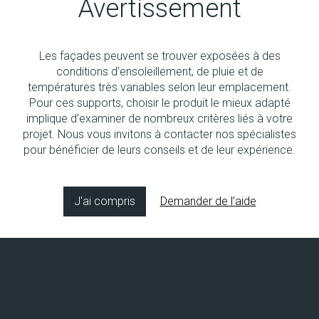
Avertissement
Les façades peuvent se trouver exposées à des
Aucun produit
conditions d’ensoleillement, de pluie et de
températures très variables selon leur emplacement.
Pour ces supports, choisir le produit le mieux adapté
implique d’examiner de nombreux critères liés à votre
projet. Nous vous invitons à contacter nos spécialistes
pour bénéficier de leurs conseils et de leur expérience.
Copyright © 2026 Socol SA
Concept & design by
8bitstudio
J'ai compris
Demander de l’aide