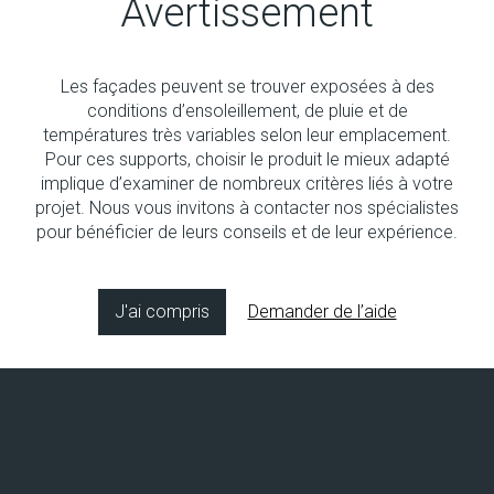
Avertissement
Les façades peuvent se trouver exposées à des
Aucun produit
conditions d’ensoleillement, de pluie et de
températures très variables selon leur emplacement.
Pour ces supports, choisir le produit le mieux adapté
implique d’examiner de nombreux critères liés à votre
projet. Nous vous invitons à contacter nos spécialistes
pour bénéficier de leurs conseils et de leur expérience.
Copyright © 2026 Socol SA
Concept & design by
8bitstudio
J'ai compris
Demander de l’aide