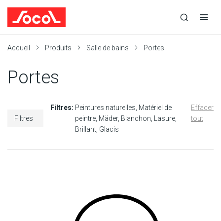
la
Ouvrir
Ouvrir
r
recherche
la
la
recherche
navigation
Socol
Accueil
Produits
Salle de bains
Portes
Portes
Filtres:
Peintures naturelles
Matériel de
Effacer
Filtres
peintre
Mäder
Blanchon
Lasure
tout
Brillant
Glacis