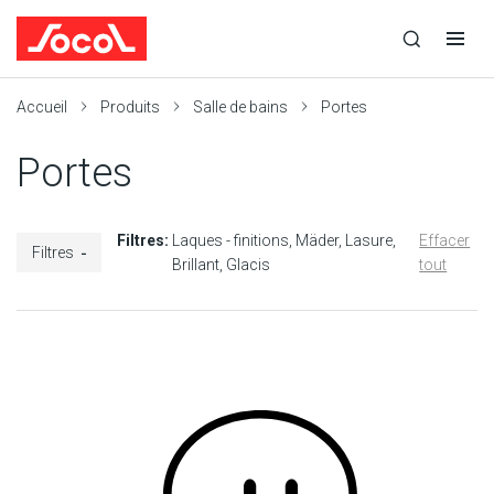
la
Ouvrir
Ouvrir
r
recherche
la
la
recherche
navigation
Socol
Accueil
Produits
Salle de bains
Portes
Portes
Filtres:
Laques - finitions
Mäder
Lasure
Effacer
Filtres
Brillant
Glacis
tout