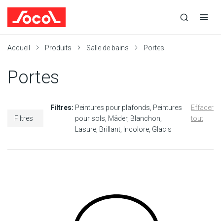
la
Ouvrir
Ouvrir
r
recherche
la
la
recherche
navigation
Socol
Accueil
Produits
Salle de bains
Portes
Portes
Filtres:
Peintures pour plafonds
Peintures
Effacer
Filtres
pour sols
Mäder
Blanchon
tout
Lasure
Brillant
Incolore
Glacis