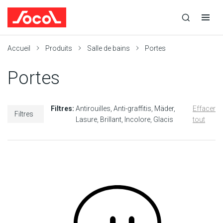
la
Ouvrir
Ouvrir
r
recherche
la
la
recherche
navigation
Socol
Accueil
Produits
Salle de bains
Portes
Portes
Filtres:
Antirouilles
Anti-graffitis
Mäder
Effacer
Filtres
Lasure
Brillant
Incolore
Glacis
tout