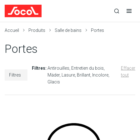
la
Ouvrir
Ouvrir
r
recherche
la
la
recherche
navigation
Socol
Accueil
Produits
Salle de bains
Portes
Portes
Filtres:
Antirouilles
Entretien du bois
Effacer
Filtres
Mäder
Lasure
Brillant
Incolore
tout
Glacis