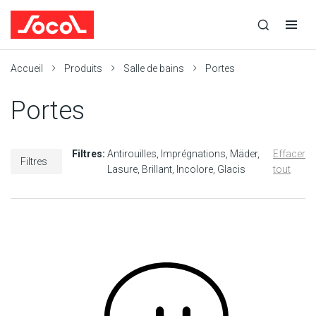
la
Ouvrir
Ouvrir
r
recherche
la
la
recherche
navigation
Socol
Accueil
Produits
Salle de bains
Portes
Portes
Filtres:
Antirouilles
Imprégnations
Mäder
Effacer
Filtres
Lasure
Brillant
Incolore
Glacis
tout