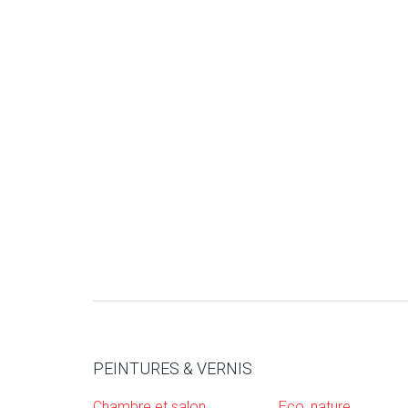
PEINTURES & VERNIS
Chambre et salon
Eco, nature