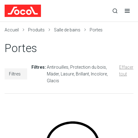
la
Ouvrir
Ouvrir
r
recherche
la
la
recherche
navigation
Socol
Accueil
Produits
Salle de bains
Portes
Portes
Filtres:
Antirouilles
Protection du bois
Effacer
Filtres
Mäder
Lasure
Brillant
Incolore
tout
Glacis