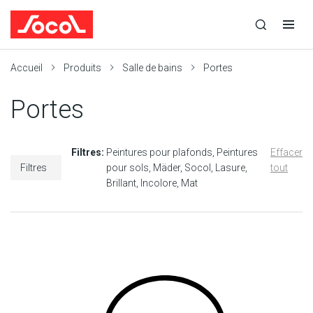
la
Ouvrir
Ouvrir
r
recherche
la
la
recherche
navigation
Socol
Accueil
Produits
Salle de bains
Portes
Portes
Filtres:
Peintures pour plafonds
Peintures
Effacer
Filtres
pour sols
Mäder
Socol
Lasure
tout
Brillant
Incolore
Mat