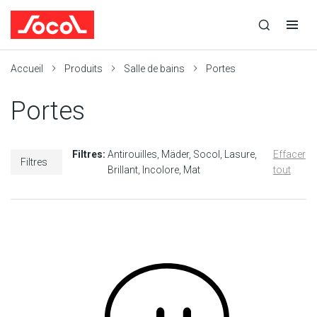
la
Ouvrir
Ouvrir
r
recherche
la
la
recherche
navigation
Socol
Accueil
Produits
Salle de bains
Portes
Portes
Filtres:
Antirouilles
Mäder
Socol
Lasure
Effacer
Filtres
Brillant
Incolore
Mat
tout