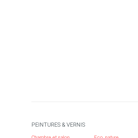
PEINTURES & VERNIS
Chambre et salon
Eco, nature