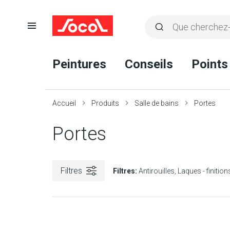
Ouvrir
Rechercher
la
Lancer
Socol
navigation
la
Peintures
Conseils
Points
recherche
Accueil
Produits
Salle de bains
Portes
Portes
Filtres
Filtres:
Antirouilles
Laques - finition