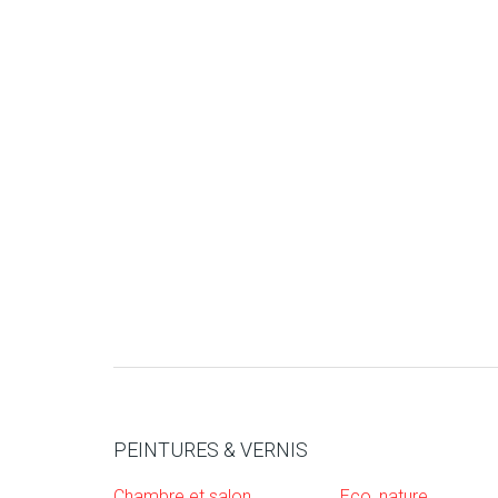
PEINTURES & VERNIS
Chambre et salon
Eco, nature