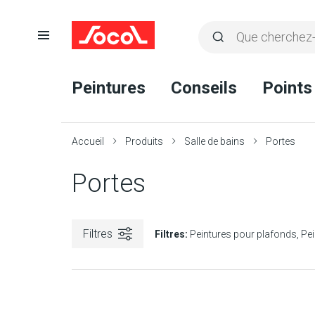
Ouvrir
Rechercher
la
Lancer
Socol
navigation
la
Peintures
Conseils
Points
recherche
Accueil
Produits
Salle de bains
Portes
Portes
Filtres
Filtres:
Peintures pour plafonds
Pei