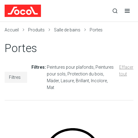
la
Ouvrir
Ouvrir
r
recherche
la
la
recherche
navigation
Socol
Accueil
Produits
Salle de bains
Portes
Portes
Filtres:
Peintures pour plafonds
Peintures
Effacer
pour sols
Protection du bois
tout
Filtres
Mäder
Lasure
Brillant
Incolore
Mat