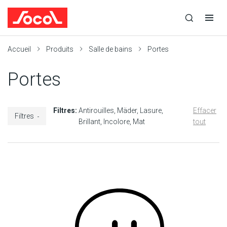
la
Ouvrir
Ouvrir
r
recherche
la
la
recherche
navigation
Socol
Accueil
Produits
Salle de bains
Portes
Portes
Filtres:
Antirouilles
Mäder
Lasure
Effacer
Filtres
Brillant
Incolore
Mat
tout