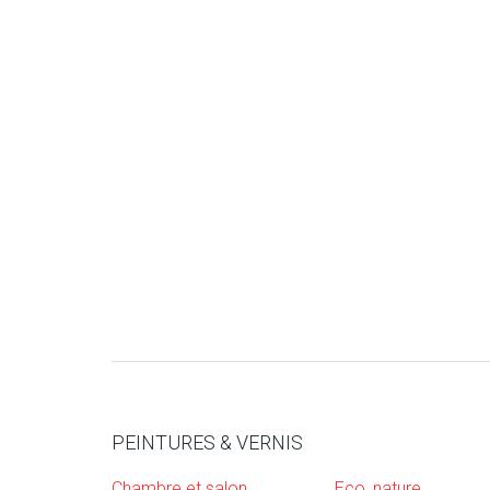
PEINTURES & VERNIS
Chambre et salon
Eco, nature