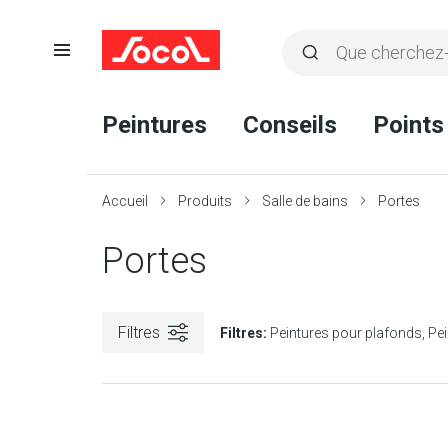
Ouvrir
Rechercher
la
Lancer
Socol
navigation
la
Peintures
Conseils
Points
recherche
Accueil
Produits
Salle de bains
Portes
Portes
Filtres
Filtres:
Peintures pour plafonds
Pei