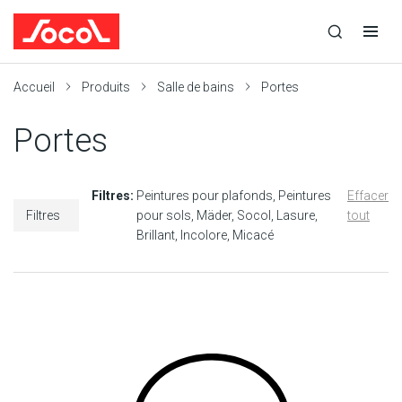
la
Ouvrir
Ouvrir
r
recherche
la
la
recherche
navigation
Socol
Accueil
Produits
Salle de bains
Portes
Portes
Filtres:
Peintures pour plafonds
Peintures
Effacer
Filtres
pour sols
Mäder
Socol
Lasure
tout
Brillant
Incolore
Micacé