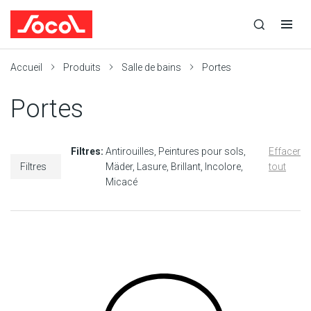
la
Ouvrir
Ouvrir
r
recherche
la
la
recherche
navigation
Socol
Accueil
Produits
Salle de bains
Portes
Portes
Filtres:
Antirouilles
Peintures pour sols
Effacer
Filtres
Mäder
Lasure
Brillant
Incolore
tout
Micacé