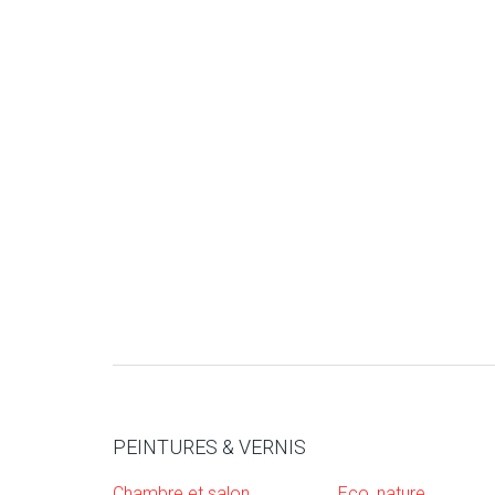
PEINTURES & VERNIS
Chambre et salon
Eco, nature