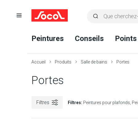
Ouvrir
Rechercher
la
Lancer
Socol
navigation
la
Peintures
Conseils
Points
recherche
Accueil
Produits
Salle de bains
Portes
Portes
Filtres
Filtres:
Peintures pour plafonds
Pei