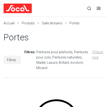
la
Ouvrir
Ouvrir
r
recherche
la
la
recherche
navigation
Socol
Accueil
Produits
Salle de bains
Portes
Portes
Filtres:
Peintures pour plafonds
Peintures
Effacer
pour sols
Peintures naturelles
tout
Filtres
Mäder
Lasure
Brillant
Incolore
Micacé