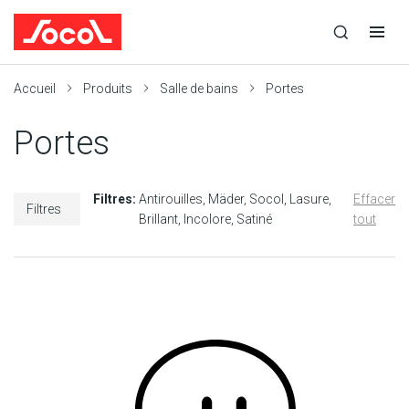
la
Ouvrir
Ouvrir
r
recherche
la
la
recherche
navigation
Socol
Accueil
Produits
Salle de bains
Portes
Portes
Filtres:
Antirouilles
Mäder
Socol
Lasure
Effacer
Filtres
Brillant
Incolore
Satiné
tout