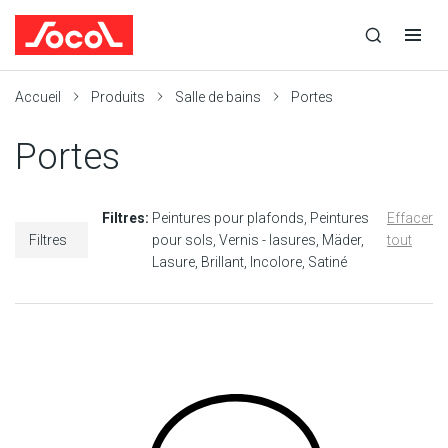
la
Ouvrir
Ouvrir
r
recherche
la
la
recherche
navigation
Socol
Accueil
Produits
Salle de bains
Portes
Portes
Filtres:
Peintures pour plafonds
Peintures
Effacer
Filtres
pour sols
Vernis - lasures
Mäder
tout
Lasure
Brillant
Incolore
Satiné