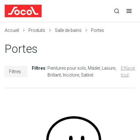
la
Ouvrir
Ouvrir
r
recherche
la
la
recherche
navigation
Socol
Accueil
Produits
Salle de bains
Portes
Portes
Filtres:
Peintures pour sols
Mäder
Lasure
Effacer
Filtres
Brillant
Incolore
Satiné
tout