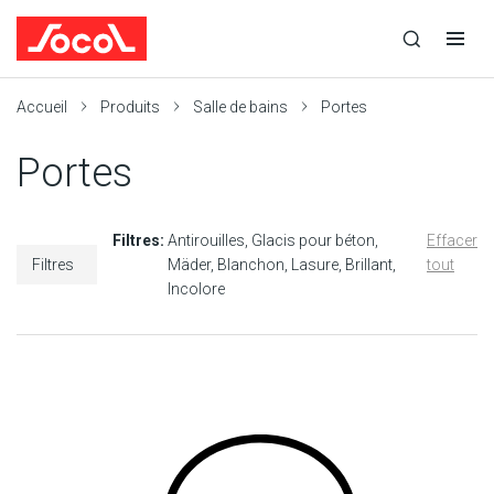
la
Ouvrir
Ouvrir
r
recherche
la
la
recherche
navigation
Socol
Accueil
Produits
Salle de bains
Portes
Portes
Filtres:
Antirouilles
Glacis pour béton
Effacer
Filtres
Mäder
Blanchon
Lasure
Brillant
tout
Incolore