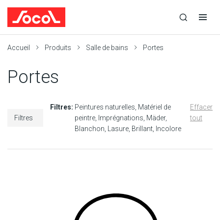
la
Ouvrir
Ouvrir
r
recherche
la
la
recherche
navigation
Socol
Accueil
Produits
Salle de bains
Portes
Portes
Filtres:
Peintures naturelles
Matériel de
Effacer
Filtres
peintre
Imprégnations
Mäder
tout
Blanchon
Lasure
Brillant
Incolore