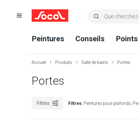
Ouvrir
Rechercher
la
Lancer
Socol
navigation
la
Peintures
Conseils
Points
recherche
Accueil
Produits
Salle de bains
Portes
Portes
Filtres
Filtres:
Peintures pour plafonds
Pei