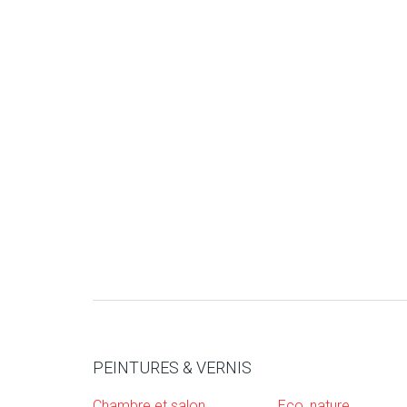
PEINTURES & VERNIS
Chambre et salon
Eco, nature