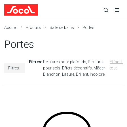
la
Ouvrir
Ouvrir
r
recherche
la
la
recherche
navigation
Socol
Accueil
Produits
Salle de bains
Portes
Portes
Filtres:
Peintures pour plafonds
Peintures
Effacer
Filtres
pour sols
Effets décoratifs
Mäder
tout
Blanchon
Lasure
Brillant
Incolore