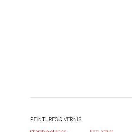
PEINTURES & VERNIS
Chambre et salon
Eco, nature