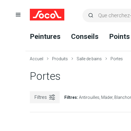
Ouvrir
Rechercher
la
Lancer
Socol
navigation
la
Peintures
Conseils
Points
recherche
Accueil
Produits
Salle de bains
Portes
Portes
Filtres
Filtres:
Antirouilles
Mäder
Blancho