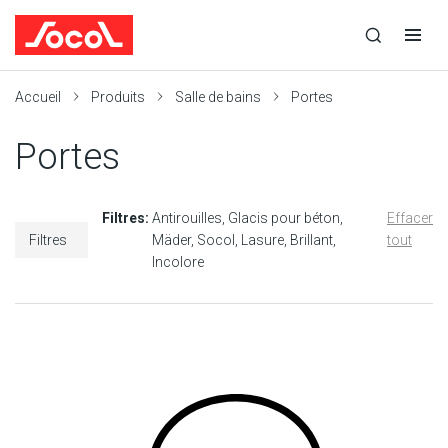
la
Ouvrir
Ouvrir
r
recherche
la
la
recherche
navigation
Socol
Accueil
Produits
Salle de bains
Portes
Portes
Filtres:
Antirouilles
Glacis pour béton
Effacer
Filtres
Mäder
Socol
Lasure
Brillant
tout
Incolore