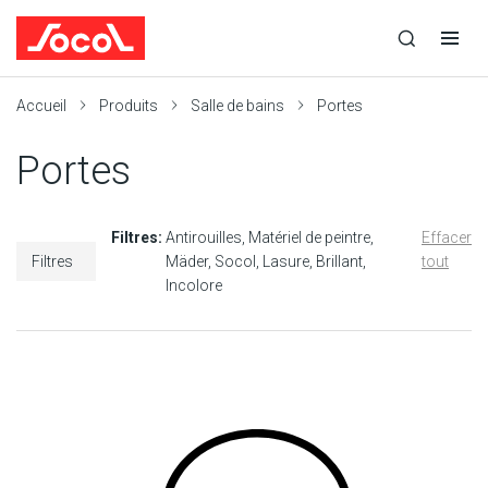
la
Ouvrir
Ouvrir
r
recherche
la
la
recherche
navigation
Socol
Accueil
Produits
Salle de bains
Portes
Portes
Filtres:
Antirouilles
Matériel de peintre
Effacer
Filtres
Mäder
Socol
Lasure
Brillant
tout
Incolore