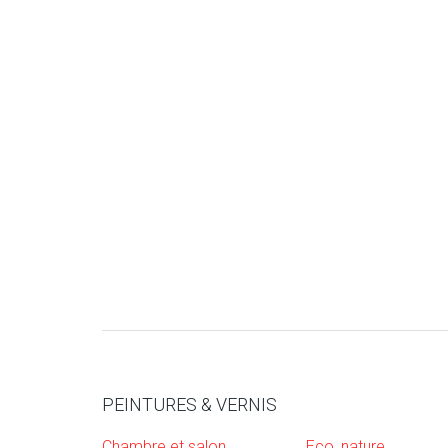
PEINTURES & VERNIS
Chambre et salon
Eco, nature