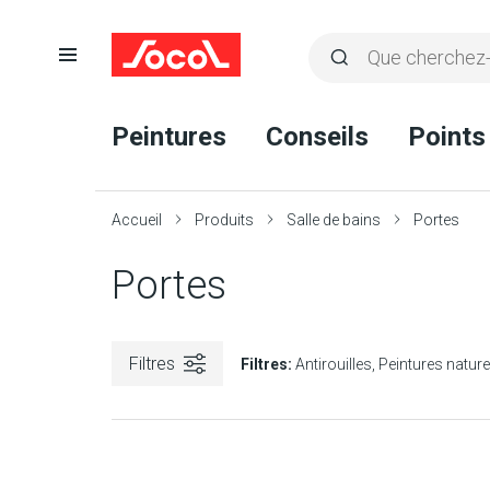
Ouvrir
Rechercher
la
Lancer
Socol
navigation
la
Peintures
Conseils
Points
recherche
Accueil
Produits
Salle de bains
Portes
Portes
Filtres
Filtres:
Antirouilles
Peintures nature