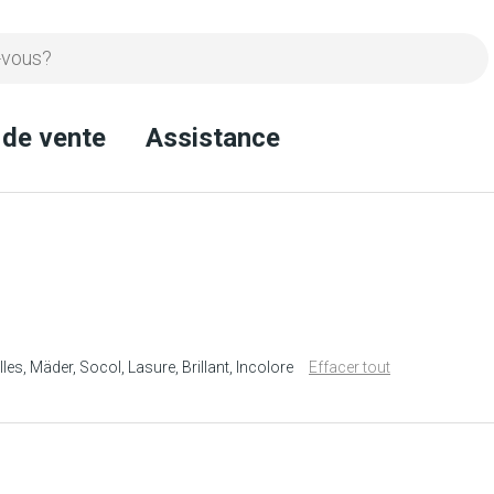
 de vente
Assistance
lles
Mäder
Socol
Lasure
Brillant
Incolore
Effacer tout