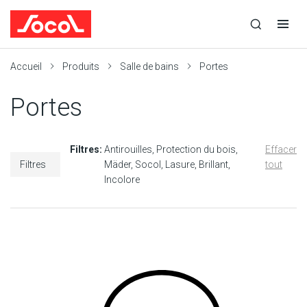
la
Ouvrir
Ouvrir
r
recherche
la
la
recherche
navigation
Socol
Accueil
Produits
Salle de bains
Portes
Portes
Filtres:
Antirouilles
Protection du bois
Effacer
Filtres
Mäder
Socol
Lasure
Brillant
tout
Incolore