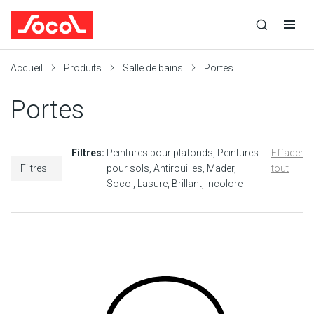
la
Ouvrir
Ouvrir
r
recherche
la
la
recherche
navigation
Socol
Accueil
Produits
Salle de bains
Portes
Portes
Filtres:
Peintures pour plafonds
Peintures
Effacer
Filtres
pour sols
Antirouilles
Mäder
tout
Socol
Lasure
Brillant
Incolore