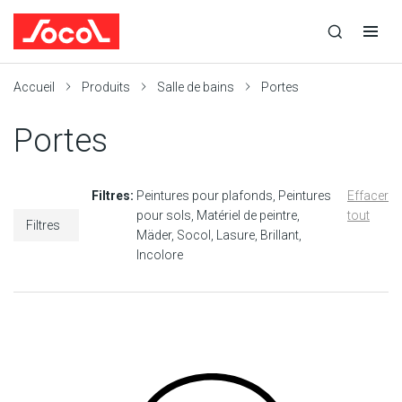
la
Ouvrir
Ouvrir
r
recherche
la
la
recherche
navigation
Socol
Accueil
Produits
Salle de bains
Portes
Portes
Filtres:
Peintures pour plafonds
Peintures
Effacer
pour sols
Matériel de peintre
tout
Filtres
Mäder
Socol
Lasure
Brillant
Incolore