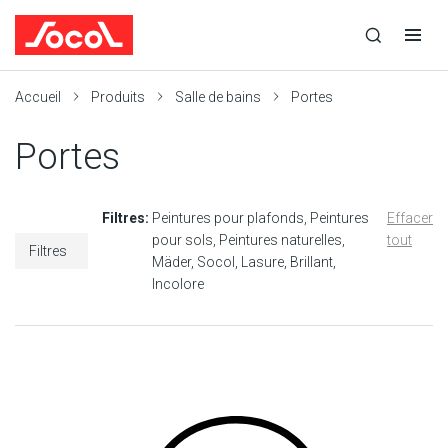
la
Ouvrir
Ouvrir
r
recherche
la
la
recherche
navigation
Socol
Accueil
Produits
Salle de bains
Portes
Portes
Filtres:
Peintures pour plafonds
Peintures
Effacer
pour sols
Peintures naturelles
tout
Filtres
Mäder
Socol
Lasure
Brillant
Incolore