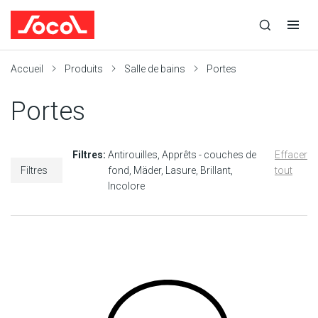
la
Ouvrir
Ouvrir
r
recherche
la
la
recherche
navigation
Socol
Accueil
Produits
Salle de bains
Portes
Portes
Filtres:
Antirouilles
Apprêts - couches de
Effacer
Filtres
fond
Mäder
Lasure
Brillant
tout
Incolore