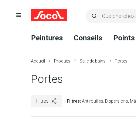
Ouvrir
Rechercher
la
Lancer
Socol
navigation
la
Peintures
Conseils
Points
recherche
Accueil
Produits
Salle de bains
Portes
Portes
Filtres
Filtres:
Antirouilles
Dispersions
Mä