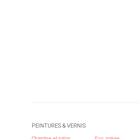
PEINTURES & VERNIS
Chambre et salon
Eco, nature