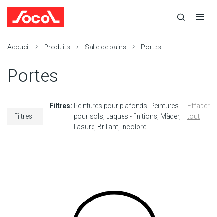
la
Ouvrir
Ouvrir
r
recherche
la
la
recherche
navigation
Socol
Accueil
Produits
Salle de bains
Portes
Portes
Filtres:
Peintures pour plafonds
Peintures
Effacer
Filtres
pour sols
Laques - finitions
Mäder
tout
Lasure
Brillant
Incolore