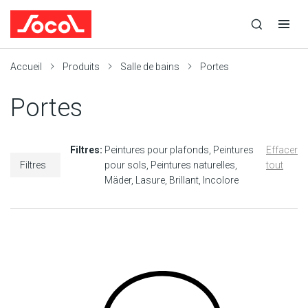
la
Ouvrir
Ouvrir
r
recherche
la
la
recherche
navigation
Socol
Accueil
Produits
Salle de bains
Portes
Portes
Filtres:
Peintures pour plafonds
Peintures
Effacer
Filtres
pour sols
Peintures naturelles
tout
Mäder
Lasure
Brillant
Incolore