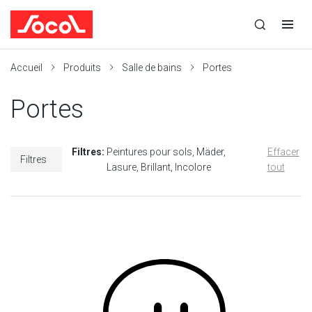
la
Ouvrir
Ouvrir
r
recherche
la
la
recherche
navigation
Socol
Accueil
Produits
Salle de bains
Portes
Portes
Filtres:
Peintures pour sols
Mäder
Effacer
Filtres
Lasure
Brillant
Incolore
tout