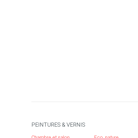
PEINTURES & VERNIS
Chambre et salon
Eco, nature