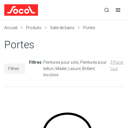
la
Ouvrir
Ouvrir
r
recherche
la
la
recherche
navigation
Socol
Accueil
Produits
Salle de bains
Portes
Portes
Filtres:
Peintures pour sols
Peintures pour
Effacer
Filtres
béton
Mäder
Lasure
Brillant
tout
Incolore