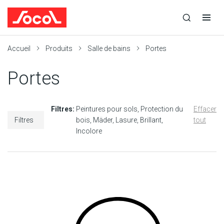
la
Ouvrir
Ouvrir
r
recherche
la
la
recherche
navigation
Socol
Accueil
Produits
Salle de bains
Portes
Portes
Filtres:
Peintures pour sols
Protection du
Effacer
Filtres
bois
Mäder
Lasure
Brillant
tout
Incolore